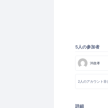
5人の参加者
沖政孝
2人のアカウント非
詳細