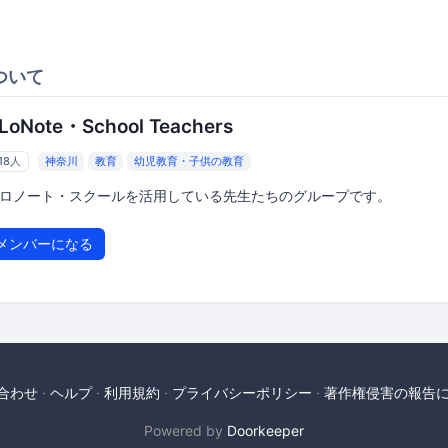
ついて
iLoNote・School Teachers
18人
神奈川
教育
幼児教育・子供の教育
ロノート・スクールを活用している先生たちのグループです。
メンバーになる
合わせ
ヘルプ
利用規約
プライバシーポリシー
著作権侵害の報告
Powered by
Doorkeeper